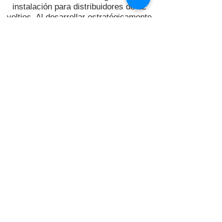
instalación para distribuidores de 12
voltios. Al desarrollar estratégicamente
una línea elegante y flexible de
productos, hemos demostrado
nuevamente que somos una fuerza
dominante en la industria.
Nos hemos basado en una combinación
de 100 años de experiencia de nuestros
diseñadores e ingenieros para
desarrollar para usted los productos
más innovadores y emocionantes del
mercado actual. Esta experiencia, junto
con la pasión por la industria de 12
voltios, convierte a Scosche en la
elección clara para que MESA ofrezca
la máxima calidad e innovación.
Después de todo, somos:
IMPULSADO
POR EL SONIDO!