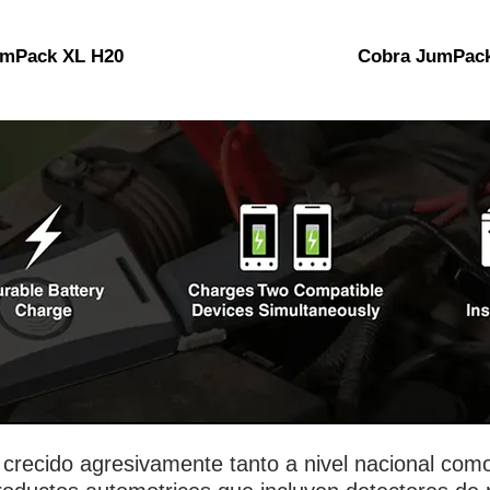
umPack XL H20
Cobra JumPack
 crecido agresivamente tanto a nivel nacional como