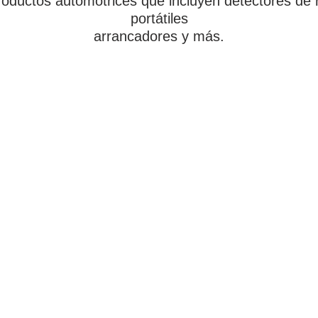
roductos automotrices que incluyen detectores de 
portátiles
arrancadores y más.