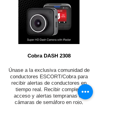
Cobra DASH 2308
Únase a la exclusiva comunidad de
conductores ESCORT/Cobra para
recibir alertas de conductores en
tiempo real. Recibir completo
acceso y alertas tempranas en
cámaras de semáforo en rojo,
controles de velocidad y ubicaciones
de ley en vivo. Más que
100 millones de alertas compartidas
anualmente. Descargue la aplicación
ESCORT Live™ y/o Cobra iRadar®